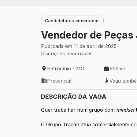
Candidaturas encerradas
Vendedor de Peças 
Publicada em 11 de abril de 2025
Inscrições encerradas
Patrocínio - MG
Efetivo
Local de trabalho: Patrocínio - MG
Tipo de vaga: 
Presencial
Vaga tamb
Modelo de trabalho: Presencial
Vaga também 
DESCRIÇÃO DA VAGA
Quer trabalhar num grupo com
mindset
t
O Grupo Tracan atua comercialmente c