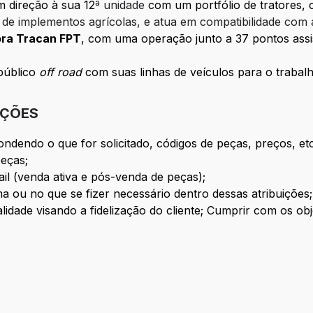
m direção à sua 12
ª unidade
com um portfólio de tratores, 
de implementos agrícolas, e atua em compatibilidade com 
ora Tracan FPT
, com uma operação junto a 37 pontos assi
público
off road
com suas linhas de veículos para o trabalh
IÇÕES
ondendo o que for solicitado, códigos de peças, preços, etc
peças;
ail (venda ativa e pós-venda de peças);
ema ou no que se fizer necessário dentro dessas atribuições;
idade visando a fidelização do cliente; Cumprir com os o