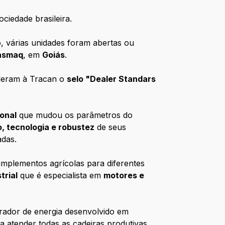
ciedade brasileira.
, várias unidades foram abertas ou
asmaq
, em
Goiás
.
nderam à Tracan o
selo "Dealer Standars
onal
que mudou os parâmetros do
, tecnologia e robustez
de seus
adas.
implementos agrícolas para diferentes
trial
que é especialista em
motores e
ador de energia desenvolvido em
 atender todas as cadeiras produtivas