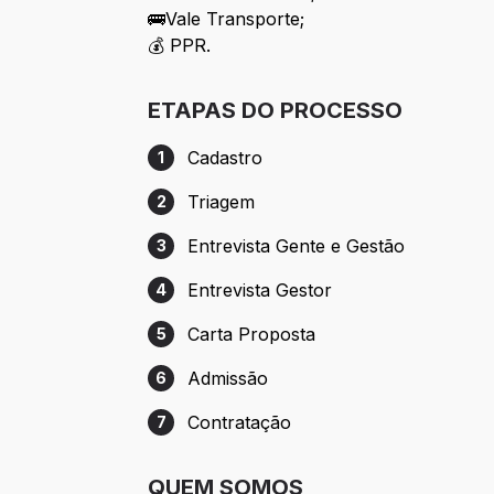
🚌Vale Transporte;
💰 PPR.
ETAPAS DO PROCESSO
Cadastro
1
Etapa 1: Cadastro
Triagem
2
Etapa 2: Triagem
Entrevista Gente e Gestão
3
Etapa 3: Entrevista Gente e Gestão
Entrevista Gestor
4
Etapa 4: Entrevista Gestor
Carta Proposta
5
Etapa 5: Carta Proposta
Admissão
6
Etapa 6: Admissão
Contratação
7
Etapa 7: Contratação
QUEM SOMOS