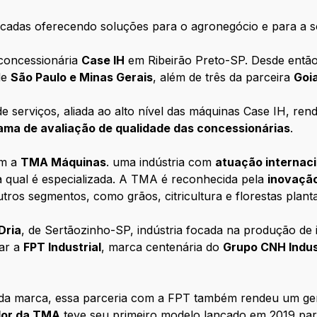
cadas oferecendo soluções para o agronegócio e para a so
concessionária
Case IH
em Ribeirão Preto-SP. Desde então
de
São Paulo e Minas Gerais
, além de três da parceira
Goi
de serviços, aliada ao alto nível das máquinas Case IH, re
rama de avaliação de qualidade das concessionárias
.
m a
TMA Máquinas
. uma indústria com
atuação internaci
a qual é especializada. A TMA é reconhecida pela
inovação
ros segmentos, como grãos, citricultura e florestas plant
Dria
, de Sertãozinho-SP, indústria focada na produção de 
tar a
FPT Industrial
, marca centenária do
Grupo CNH Indus
 da marca, essa parceria com a FPT também rendeu um ger
or da TMA
teve seu primeiro modelo lançado em 2019 para