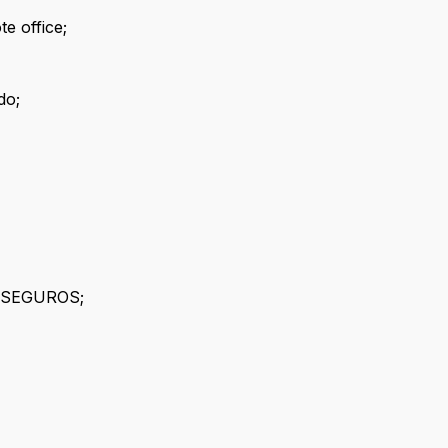
e office;
do;
O SEGUROS;